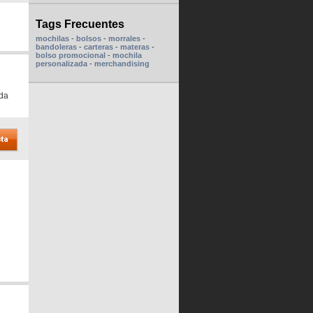
Tags Frecuentes
mochilas
-
bolsos
-
morrales
-
bandoleras
-
carteras
-
materas
-
bolso promocional
-
mochila
personalizada
-
merchandising
ida