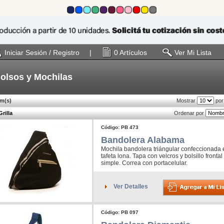
Iniciar Sesión / Registro
|
0 Artículos
Ver Mi Lista
olsos y Mochilas
em(s)
Mostrar
por
Grilla
Ordenar por
Código: PB 473
Bandolera Alabama
Mochila bandolera triángular confeccionada 
tafeta lona. Tapa con velcros y bolsillo frontal
simple. Correa con portacelular.
Ver Detalles
Código: PB 097