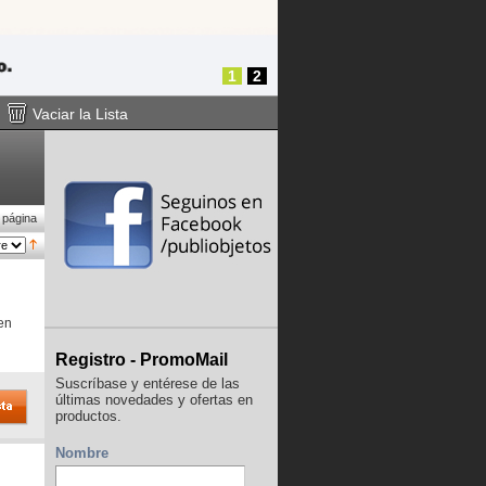
1
2
Vaciar la Lista
 página
en
Registro - PromoMail
Suscríbase y entérese de las
últimas novedades y ofertas en
productos.
Nombre