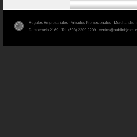
Regalos Empresariales - Artículos Promocionales - Merchandisi
Democracia 2169 - Tel: (598) 2209 2209 - ventas@publiobjetos.