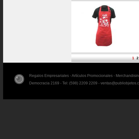
1
2
Regalos Empresariales - Artículos Promocionales - Merchandisi
Democracia 2169 - Tel: (598) 2209 2209 - ventas@publiobjetos.