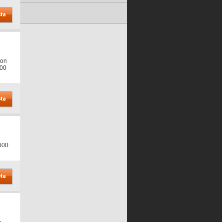
con
700
 600