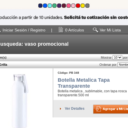
Iniciar Sesión / Registro
|
0 Artículos
Ver Mi Lista
usqueda: vaso promocional
em(s)
Mostrar
por
Grilla
Ordenar por
Código: PB 348
Botella Metalica Tapa
Transparente
Botella metalica , sublimable, con tapa rosca
transparente.500 ml
Ver Detalles