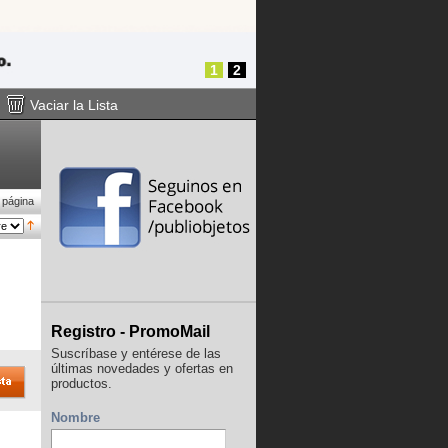
1
2
Vaciar la Lista
 página
Registro - PromoMail
Suscríbase y entérese de las
últimas novedades y ofertas en
productos.
Nombre