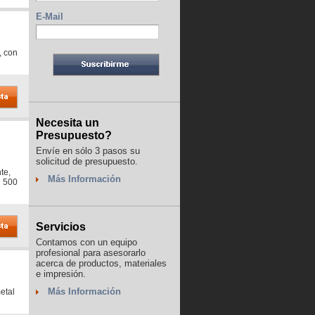
E-Mail
, con
Necesita un
Presupuesto?
Envíe en sólo 3 pasos su
solicitud de presupuesto.
te,
Más Información
d 500
Servicios
Contamos con un equipo
profesional para asesorarlo
acerca de productos, materiales
e impresión.
Más Información
etal