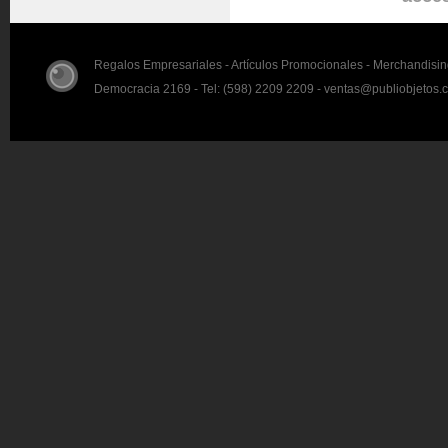
Regalos Empresariales - Artículos Promocionales - Merchandisi
Democracia 2169 - Tel: (598) 2209 2209 - ventas@publiobjetos.